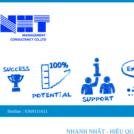
Hotline :
0369111611
NHANH NHẤT - HIỆU QUẢ