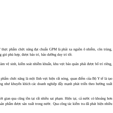
/ thực phẩm chức năng
đạt chuẩn GPM là phải xa nguồn ô nhiễm, côn trùng,
 gió phù hợp; được bảo trì, bảo dưỡng duy trì tốt.
làm vệ sinh, kiểm soát nhiễm khuẩn, khu vực bảo quản phải được bố trí riêng,
c phẩm chức năng
là một lĩnh vực hiện rất nóng, quan điểm của Bộ Y tế là tạo
ũng như khuyến khích các doanh nghiệp đẩy mạnh phát triển theo hướng xuất
ời gian qua cũng tồn tại rất nhiều sai phạm. Hiện tại, cả nước có khoảng hơn
ản phẩm được sản xuất trong nước. Qua công tác kiểm tra đã phát hiện nhiều