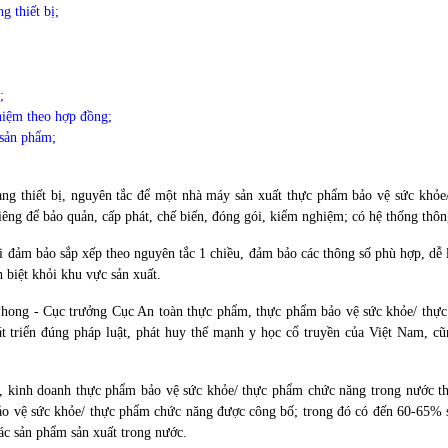
g thiết bị;
;
hiệm theo hợp đồng;
 sản phẩm;
ang thiết bị, nguyên tắc để một nhà máy sản xuất
thực phẩm bảo vệ sức khỏe
iêng để bảo quản, cấp phát, chế biến, đóng gói, kiểm nghiệm; có hệ thống thông
ải đảm bảo sắp xếp theo nguyên tắc 1 chiều, đảm bảo các thông số phù hợp, dễ 
 biệt khỏi khu vực sản xuất.
hong - Cục trưởng Cục An toàn thực phẩm,
thực phẩm bảo vệ sức khỏe/ thự
át triển đúng pháp luật, phát huy thế mạnh y học cổ truyền của Việt Nam, c
t, kinh doanh
thực phẩm bảo vệ sức khỏe/ thực phẩm chức năng
trong nước th
o vệ sức khỏe/ thực phẩm chức năng
được công bố; trong đó có đến 60-65% s
ác sản phẩm sản xuất trong nước.