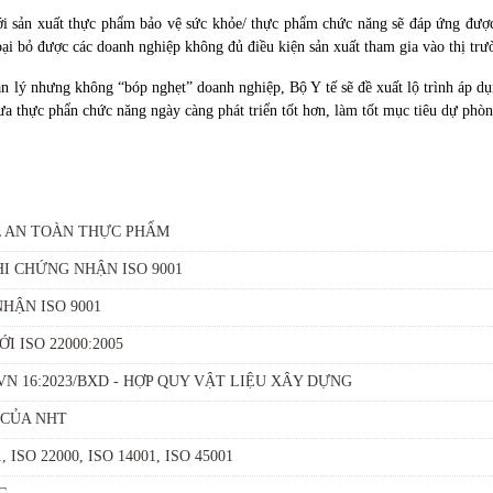
i sản xuất
thực phẩm bảo vệ sức khỏe/ thực phẩm chức năng
sẽ đáp ứng được
oại bỏ được các doanh nghiệp không đủ điều kiện sản xuất tham gia vào thị trư
quản lý nhưng không “bóp nghẹt” doanh nghiệp, Bộ Y tế sẽ đề xuất lộ trình áp
a thực phẩn chức năng ngày càng phát triển tốt hơn, làm tốt mục tiêu dự phòng
QL AN TOÀN THỰC PHẨM
I CHỨNG NHẬN ISO 9001
HẬN ISO 9001
ỚI ISO 22000:2005
 16:2023/BXD - HỢP QUY VẬT LIỆU XÂY DỰNG
 CỦA NHT
ISO 22000, ISO 14001, ISO 45001