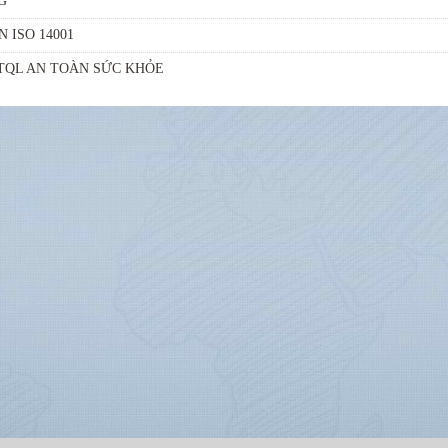
G
 ISO 14001
 HTQL AN TOÀN SỨC KHỎE