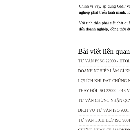
Chính vì vậy, áp dụng GMP vớ
nghiệp phát triển lành mạnh, l
Với tinh thần phải siết chặt 
đến doanh nghiệp, đồng thời đư
Bài viết liên quan
TƯ VẤN FSSC 22000 - HT
DOANH NGHIỆP LÀM GÌ KH
LỢI ÍCH KHI ĐẠT CHỨNG N
THAY ĐỔI ISO 22000:2018 V
TƯ VẤN CHỨNG NHẬN QCVN
DỊCH VỤ TƯ VẤN ISO 9001
TƯ VẤN TÍCH HỢP ISO 9001, 