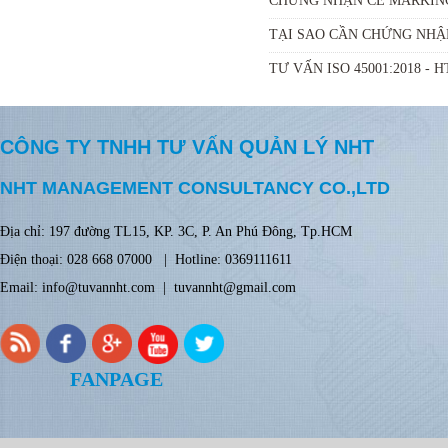
CHỨNG NHẬN CE MARKIN
TẠI SAO CẦN CHỨNG NHẬN
TƯ VẤN ISO 45001:2018 -
CÔNG TY TNHH TƯ VẤN QUẢN LÝ NHT
NHT MANAGEMENT CONSULTANCY CO.,LTD
Địa chỉ: 197
đ
ường TL15, KP. 3C, P. An Phú Đông, Tp.HCM
Điện thoại: 028 668 07000 | Hotline: 0369111611
Email: info@tuvannht.com | tuvannht@gmail.com
FANPAGE