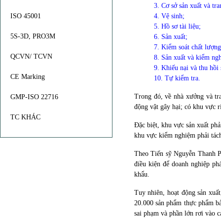
3. Cơ sở sản xuất và tran
ISO 45001
4. Vệ sinh;
5. Hồ sơ tài liệu;
5S-3D, PRO3M
6. Sản xuất;
7. Kiểm soát chất lượng
QCVN/ TCVN
8. Sản xuất và kiểm ng
9. Khiếu nại và thu hồi
CE Marking
10. Tự kiểm tra.
Trong đó, về nhà xưởng và tr
GMP-ISO 22716
động vật gây hại; có khu vực r
TC KHÁC
Đặc biệt, khu vực sản xuất ph
khu vực kiểm nghiệm phải tách
Theo Tiến sỹ Nguyễn Thanh P
điều kiện để doanh nghiệp ph
khẩu.
Tuy nhiên, hoạt động sản xuấ
20.000 sản phẩm
thực phẩm bả
sai phạm và phần lớn rơi vào c