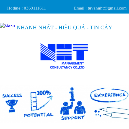
Hotline :
0369111611
Email :
tuvannht@gmail.com
NHANH NHẤT - HIỆU QUẢ - TIN CẬY