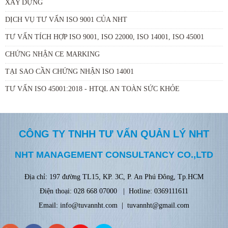
XÂY DỰNG
DỊCH VỤ TƯ VẤN ISO 9001 CỦA NHT
TƯ VẤN TÍCH HỢP ISO 9001, ISO 22000, ISO 14001, ISO 45001
CHỨNG NHẬN CE MARKING
TẠI SAO CẦN CHỨNG NHẬN ISO 14001
TƯ VẤN ISO 45001:2018 - HTQL AN TOÀN SỨC KHỎE
CÔNG TY TNHH TƯ VẤN QUẢN LÝ NHT
NHT MANAGEMENT CONSULTANCY CO.,LTD
Địa chỉ: 197
đ
ường TL15, KP. 3C, P. An Phú Đông, Tp.HCM
Điện thoại: 028 668 07000 | Hotline: 0369111611
Email: info@tuvannht.com | tuvannht@gmail.com