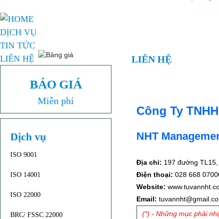
DỊCH VỤ
TIN TỨC
LIÊN HỆ
LIÊN HỆ
BÁO GIÁ
Miễn phí
Công Ty TNHH 
NHT Management
Dịch vụ
ISO 9001
Địa chỉ:
197
đ
ường TL15,
Điện thoại:
028 668 07000
ISO 14001
Website:
www.
tuvannht.c
ISO 22000
Email:
tuvannht@gmail.c
(*) - Những mục phải nh
BRC/ FSSC 22000