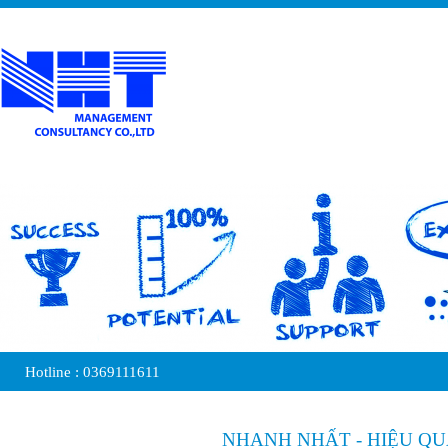
Hotline :
0369111611
NHANH NHẤT - HIỆU QUẢ