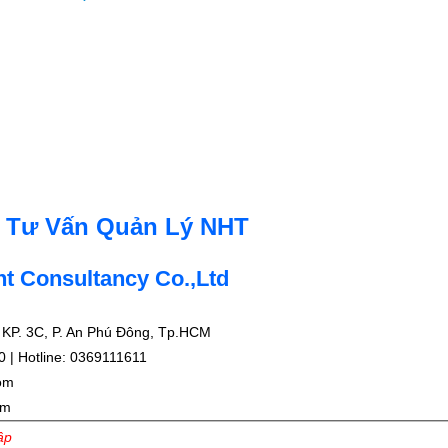
Tư Vấn Quản Lý NHT
 Consultancy Co.,Ltd
 KP. 3C, P. An Phú Đông, Tp.HCM
 | Hotline: 0369111611
om
om
ập