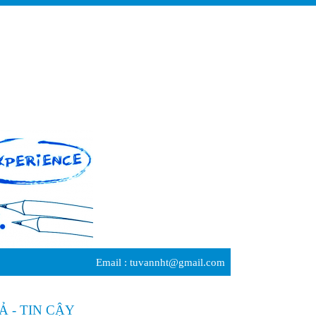
Email :
tuvannht@gmail.com
 - TIN CẬY